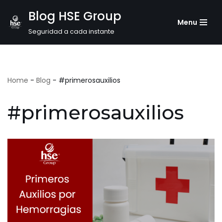
Blog HSE Group
Menu
Saltar
Seguridad a cada instante
al
contenido
Home
-
Blog
-
#primerosauxilios
#primerosauxilios