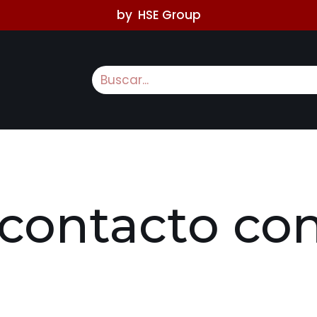
by
HSE Group
contacto con