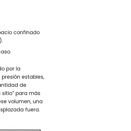
pacio confinado
).
caso.
o por la
 presión estables,
cantidad de
 sitio” para más
ese volumen, una
esplazada fuera.