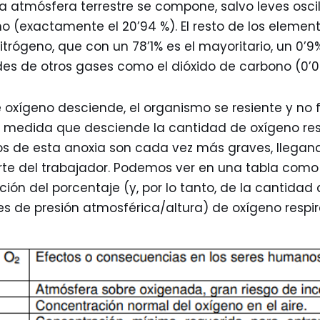
 la atmósfera terrestre se compone, salvo leves osci
o (exactamente el 20’94 %). El resto de los elemen
trógeno, que con un 78’1% es el mayoritario, un 0’9
s de otros gases como el dióxido de carbono (0’03
 oxígeno desciende, el organismo se resiente y no 
medida que desciende la cantidad de oxígeno res
ctos de esta anoxia son cada vez más graves, llega
rte del trabajador. Podemos ver en una tabla como 
ón del porcentaje (y, por lo tanto, de la cantidad 
s de presión atmosférica/altura) de oxígeno respir