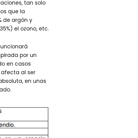
laciones, tan solo
tos que la
% de argón y
5%) el ozono, etc.
funcionará
pirada por un
ndo en casos
afecta al ser
absoluta, en unas
ado.