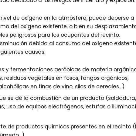
do dedicado a los riesgos de incendio y explosión.
 nivel de oxígeno en la atmósfera, puede deberse a
umo del oxígeno existente, o bien su desplazamient
les peligrosos para los ocupantes del recinto.
sminución debida al consumo del oxígeno existente
iguientes causas:
s y fermentaciones aeróbicas de materia orgánica
nes, residuos vegetales en fosos, fangos orgánicos,
cohólicas en tinas de vino, silos de cereales…).
que se dé la combustión de un producto (soldadura, 
, uso de equipos electrógenos, estufas o iluminaci
te de productos químicos presentes en el recinto (l
húmedo…).