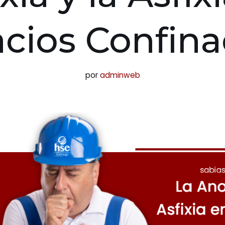
cios Confin
por
adminweb