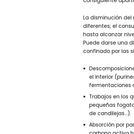
consiguiente aparta
La disminución del
diferentes; el cons
hasta alcanzar nive
Puede darse una di
confinado por las s
Descomposicione
el interior (puri
fermentaciones al
Trabajos en los 
pequeñas fogatas
de candilejas…).
Absorción por par
carbono activo 