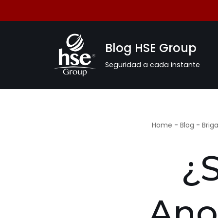
Saltar
al
Blog HSE Group
contenido
Seguridad a cada instante
Home
-
Blog
-
Brig
¿S
Anox