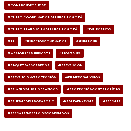
#CONTROLDECALIDAD
#CURSO COORDINADOR ALTURAS BOGOTÁ
#CURSO TRABAJO EN ALTURAS BOGOTÁ
#DIELÉCTRICO
#EPI
#ESPACIOSCONFINADOS
#HSEGROUP
#MANIOBRASDERESCATE
#MONTAJES
#PAQUETEABSORBEDOR
#PREVENCIÓN
#PREVENCIÓNYPROTECCIÓN
#PRIMEROSAUXILIOS
#PRIMEROSAUXILIOSBÁSICOS
#PROTECCIÓNCONTRACAÍDAS
#PRUEBASDELABORATORIO
#REATAENKEVLAR
#RESCATE
#RESCATEENESPACIOSCONFINADOS