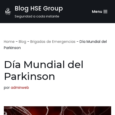
Blog HSE Group
Menu
Saltar
Seguridad a cada instante
al
contenido
Home
-
Blog
-
Brigadas de Emergencias
-
Día Mundial del
Parkinson
Día Mundial del
Parkinson
por
adminweb