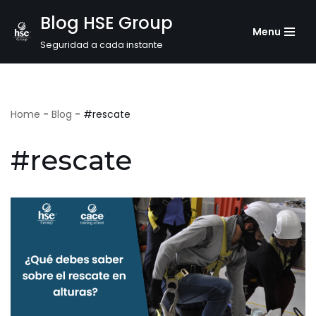
Blog HSE Group
Menu
Saltar
Seguridad a cada instante
al
contenido
Home
-
Blog
-
#rescate
#rescate