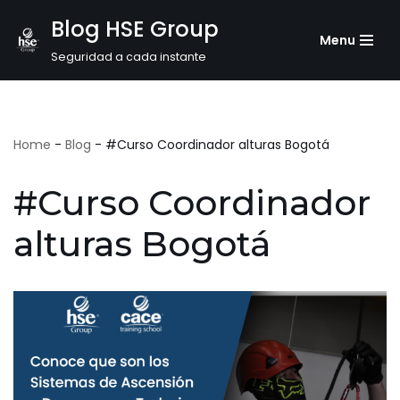
Blog HSE Group
Menu
Saltar
Seguridad a cada instante
al
contenido
Home
-
Blog
-
#Curso Coordinador alturas Bogotá
#Curso Coordinador
alturas Bogotá