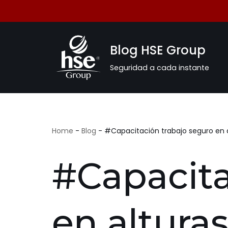
Saltar
al
Blog HSE Group
contenido
Seguridad a cada instante
Home
-
Blog
-
#Capacitación trabajo seguro en 
#Capacita
en altura