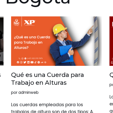
s
Qué es una Cuerda para
Q
Trabajo en Alturas
p
por
adminweb
L
e
Las cuerdas empleadas para los
q
trabajos de altura son de dos tipos: A.