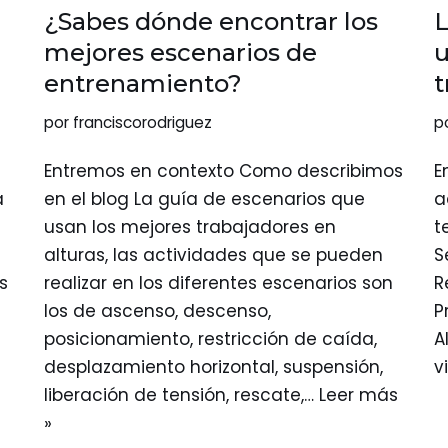
¿Sabes dónde encontrar los
L
mejores escenarios de
u
entrenamiento?
t
por
franciscorodriguez
p
Entremos en contexto Como describimos
E
a
en el blog La guía de escenarios que
a
usan los mejores trabajadores en
t
alturas, las actividades que se pueden
S
s
realizar en los diferentes escenarios son
R
los de ascenso, descenso,
P
posicionamiento, restricción de caída,
A
desplazamiento horizontal, suspensión,
v
liberación de tensión, rescate,…
Leer más
»