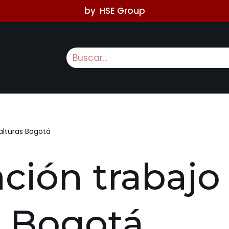
by
HSE Group
alturas Bogotá
ción trabajo
s Bogotá