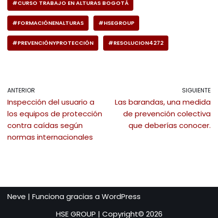
#CURSO TRABAJO EN ALTURAS BOGOTÁ
#FORMACIÓNENALTURAS
#HSEGROUP
#PREVENCIÓNYPROTECCIÓN
#RESOLUCION4272
ANTERIOR
SIGUIENTE
Inspección del usuario a
Las barandas, una medida
los equipos de protección
de prevención colectiva
contra caídas según
que deberías conocer.
normas internacionales
Neve
| Funciona gracias a
WordPress
HSE GROUP | Copyright© 2026