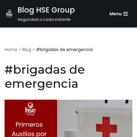
Blog HSE Group
Menu
Saltar
Seguridad a cada instante
al
contenido
Home
-
Blog
-
#brigadas de emergencia
#brigadas de
emergencia