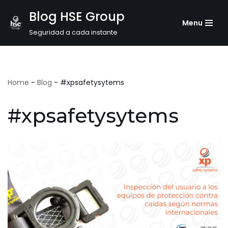
Blog HSE Group
Menu
Saltar
Seguridad a cada instante
al
contenido
Home
-
Blog
-
#xpsafetysytems
#xpsafetysytems