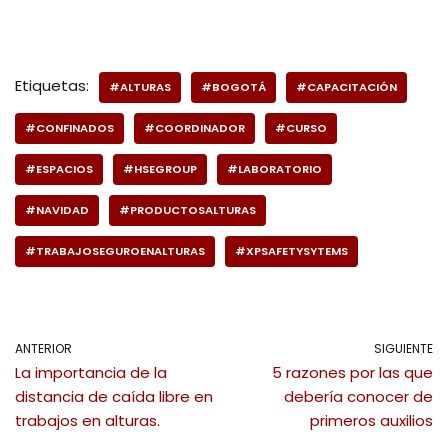
Etiquetas:
#ALTURAS
#BOGOTÁ
#CAPACITACIÓN
#CONFINADOS
#COORDINADOR
#CURSO
#ESPACIOS
#HSEGROUP
#LABORATORIO
#NAVIDAD
#PRODUCTOSALTURAS
#TRABAJOSEGUROENALTURAS
#XPSAFETYSYTEMS
ANTERIOR
SIGUIENTE
La importancia de la
5 razones por las que
distancia de caída libre en
debería conocer de
trabajos en alturas.
primeros auxilios