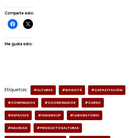
Comparte esto:
Me gusta esto:
Etiquetas:
#ALTURAS
#BOGOTÁ
#CAPACITACIÓN
#CONFINADOS
#COORDINADOR
#CURSO
#ESPACIOS
#HSEGROUP
#LABORATORIO
#NAVIDAD
#PRODUCTOSALTURAS