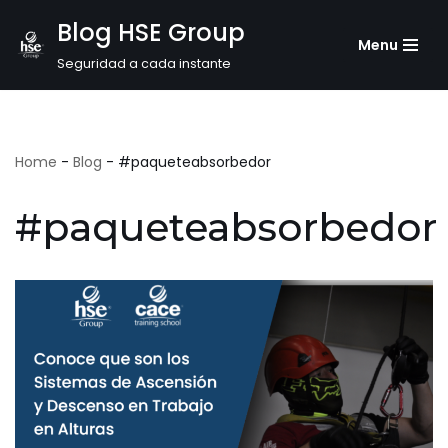
Blog HSE Group
Menu
Saltar
Seguridad a cada instante
al
contenido
Home
-
Blog
-
#paqueteabsorbedor
#paqueteabsorbedor