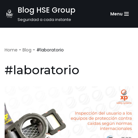
Blog HSE Group
Menu
Saltar
Seguridad a cada instante
al
contenido
Home
-
Blog
-
#laboratorio
#laboratorio