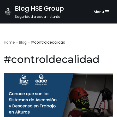
Blog HSE Group
Menu
Saltar
Seguridad a cada instante
al
contenido
Home
-
Blog
-
#controldecalidad
#controldecalidad