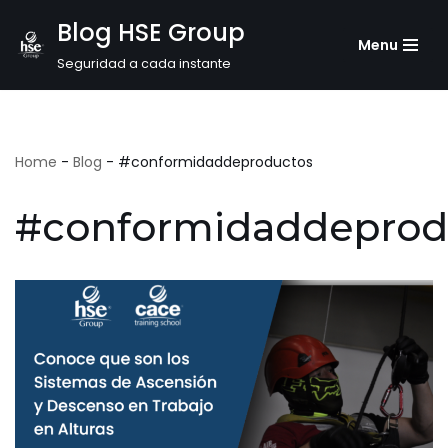
Blog HSE Group
Menu
Saltar
Seguridad a cada instante
al
contenido
Home
-
Blog
-
#conformidaddeproductos
#conformidaddeprod