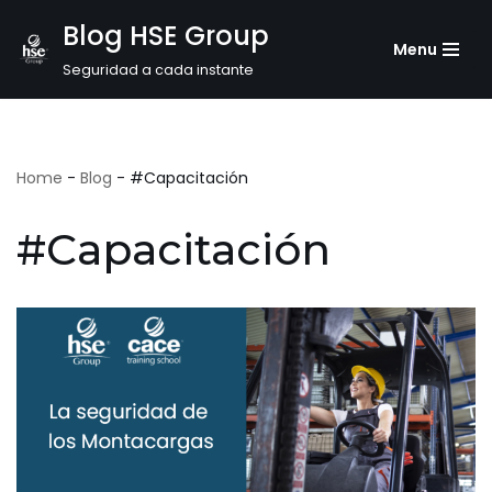
Blog HSE Group
Menu
Saltar
Seguridad a cada instante
al
contenido
Home
-
Blog
-
#Capacitación
#Capacitación