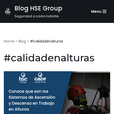
Blog HSE Group
Menu
Saltar
Seguridad a cada instante
al
contenido
Home
-
Blog
-
#calidadenalturas
#calidadenalturas