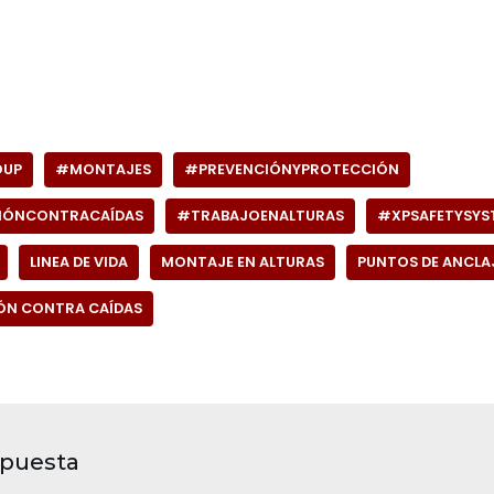
OUP
#MONTAJES
#PREVENCIÓNYPROTECCIÓN
IÓNCONTRACAÍDAS
#TRABAJOENALTURAS
#XPSAFETYSYS
LINEA DE VIDA
MONTAJE EN ALTURAS
PUNTOS DE ANCLA
IÓN CONTRA CAÍDAS
spuesta