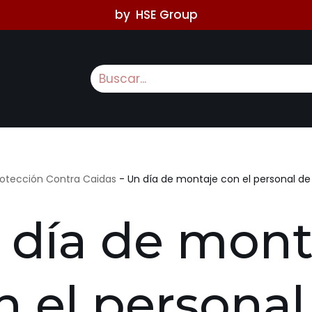
by
HSE Group
rotección Contra Caidas
-
Un día de montaje con el personal de
 día de mont
n el personal