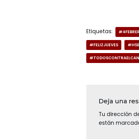
Etiquetas:
#4FEBRE
#FELIZJUEVES
#HS
#TODOSCONTRAELCAN
Deja una re
Tu dirección d
están marcad