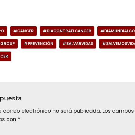
RO
#CANCER
#DIACONTRAELCANCER
#DIAMUNDIALCO
EGROUP
#PREVENCIÓN
#SALVARVIDAS
#SALVEMOSVID
CER
spuesta
e correo electrónico no será publicada.
Los campos 
os con
*