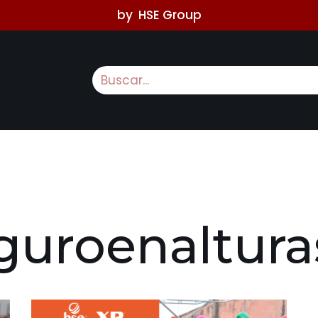
by
HSE Group
guroenaltura