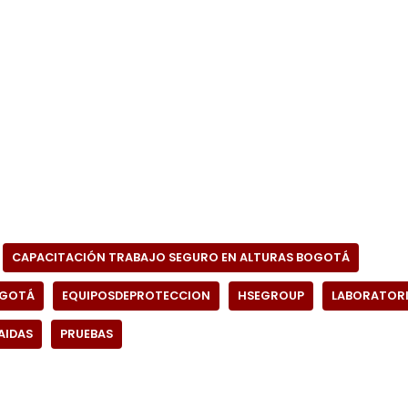
CAPACITACIÓN TRABAJO SEGURO EN ALTURAS BOGOTÁ
OGOTÁ
EQUIPOSDEPROTECCION
HSEGROUP
LABORATOR
IDAS
PRUEBAS