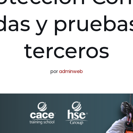
das y prueba
terceros
por
adminweb