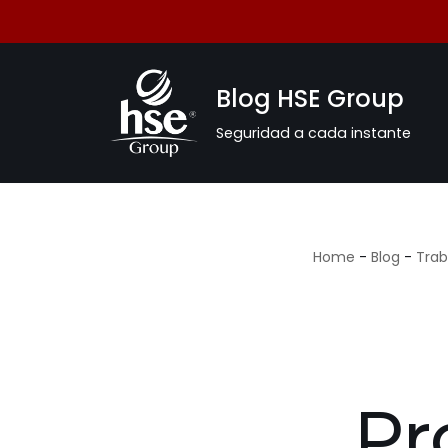
Saltar
al
Blog HSE Group
contenido
Seguridad a cada instante
Home
-
Blog
-
Trab
Pr