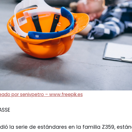
reado por senivpetro – www.freepik.es
ASSE
dió la serie de estándares en la familia Z359, está