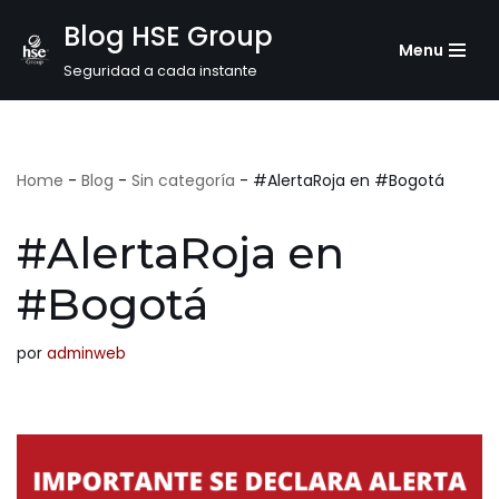
Blog HSE Group
Menu
Saltar
Seguridad a cada instante
al
contenido
Home
-
Blog
-
Sin categoría
-
#AlertaRoja en #Bogotá
#AlertaRoja en
#Bogotá
por
adminweb