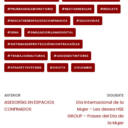
#PRUEBASDELABORATORIO
#REATAENKEVLAR
#RESCATE
#RESCATEENESPACIOSCONFINADOS
#SALVAVIDAS
#SENA
#SIMULADORLLAMADIGITAL
#SISTEMASDEPROTECCIÓNCONTRACAÍDAS
#TRABAJOENALTURAS
#USODEEXTINTORES
#XPSAFETYSYSTEMS
BOGOTA
COLOMBIA
ANTERIOR
SIGUIENTE
ASESORÍAS EN ESPACIOS
Día Internacional de la
CONFINADOS
Mujer – Les desea HSE
GROUP – Frases del Día de
la Mujer