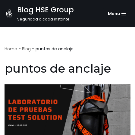
Blog HSE Group
Menu
Saltar
Seguridad a cada instante
al
contenido
Home
-
Blog
-
puntos de anclaje
puntos de anclaje