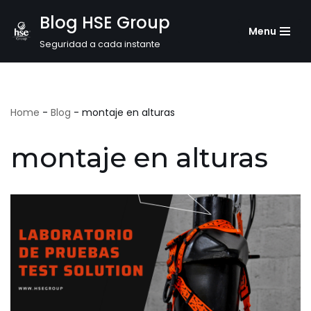
Blog HSE Group
Menu
Saltar
Seguridad a cada instante
al
contenido
Home
-
Blog
-
montaje en alturas
montaje en alturas