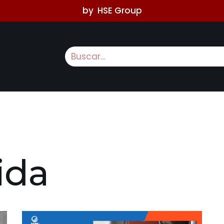
by
HSE Group
ida