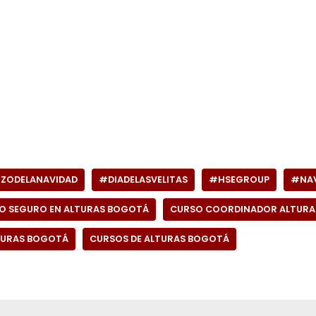
ZODELANAVIDAD
#DIADELASVELITAS
#HSEGROUP
#NAV
O SEGURO EN ALTURAS BOGOTÁ
CURSO COORDINADOR ALTURA
TURAS BOGOTÁ
CURSOS DE ALTURAS BOGOTÁ