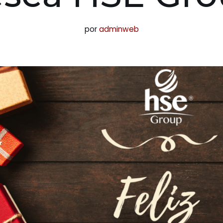
por
adminweb