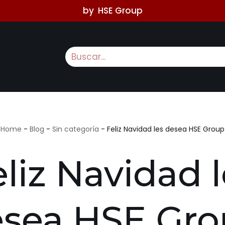
by
HSE Group
Home
-
Blog
-
Sin categoría
-
Feliz Navidad les desea HSE Group
liz Navidad 
sea HSE Gr