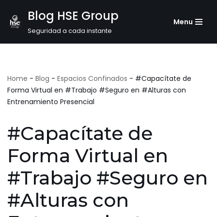
Blog HSE Group
Menu
Saltar
Seguridad a cada instante
al
contenido
Home
-
Blog
-
Espacios Confinados
-
#Capacítate de
Forma Virtual en #Trabajo #Seguro en #Alturas con
Entrenamiento Presencial
#Capacítate de
Forma Virtual en
#Trabajo #Seguro en
#Alturas con