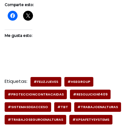
Comparte esto:
Me gusta esto:
Etiquetas:
#FELIZJUEVES
#HSEGROUP
#PROTECCIONCONTRACAIDAS
#RESOLUCION1409
#SISTEMASDEACCESO
#TBT
#TRABAJOENALTURAS
#TRABAJOSEGUROENALTURAS
#XPSAFETYSYSTEMS