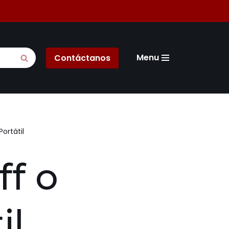
Menu
Contáctanos
ortátil
ff o
il