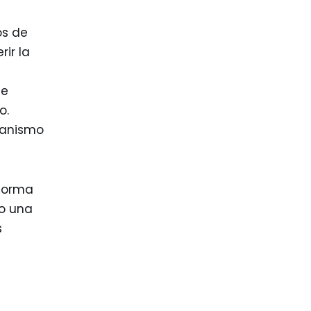
os de
ir la
de
o.
canismo
 forma
mo una
s