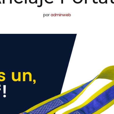
por
adminweb