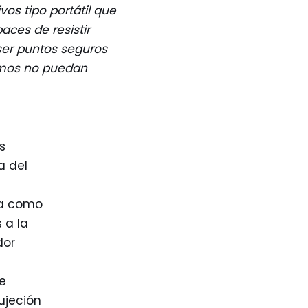
ivos tipo portátil que
ces de resistir
ser puntos seguros
imos no puedan
s
a del
ría como
 a la
dor
e
ujeción