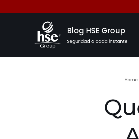
Saltar
al
Blog HSE Group
contenido
Seguridad a cada instante
Home
Qué
A