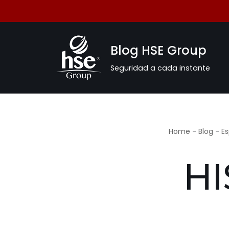
Saltar
al
Blog HSE Group
contenido
Seguridad a cada instante
Home
-
Blog
-
E
HI