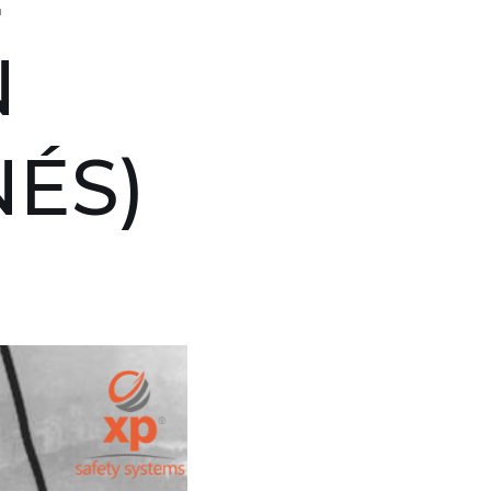
N
ÉS)