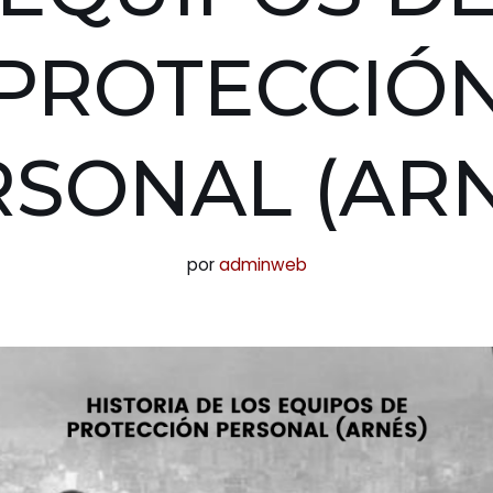
PROTECCIÓ
RSONAL (ARN
por
adminweb