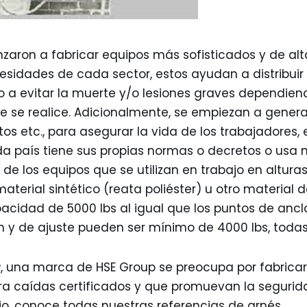
aron a fabricar equipos más sofisticados y de alt
esidades de cada sector, estos ayudan a distribuir
 a evitar la muerte y/o lesiones graves dependien
ue se realice. Adicionalmente, se empiezan a gener
tos etc., para asegurar la vida de los trabajadores,
 país tiene sus propias normas o decretos o usa 
 de los equipos que se utilizan en trabajo en alturas
aterial sintético (reata poliéster) u otro materia
idad de 5000 lbs al igual que los puntos de anclaj
ón y de ajuste pueden ser mínimo de 4000 lbs, toda
, una marca de HSE Group se preocupa por fabricar
ra caídas certificados y que promuevan la seguri
io, conoce todas nuestras referencias de arnés.