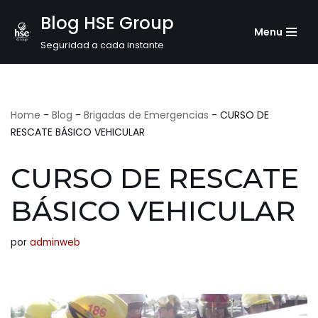
Blog HSE Group
Menu
Saltar
Seguridad a cada instante
al
contenido
Home
-
Blog
-
Brigadas de Emergencias
-
CURSO DE
RESCATE BÁSICO VEHICULAR
CURSO DE RESCATE
BÁSICO VEHICULAR
por
adminweb